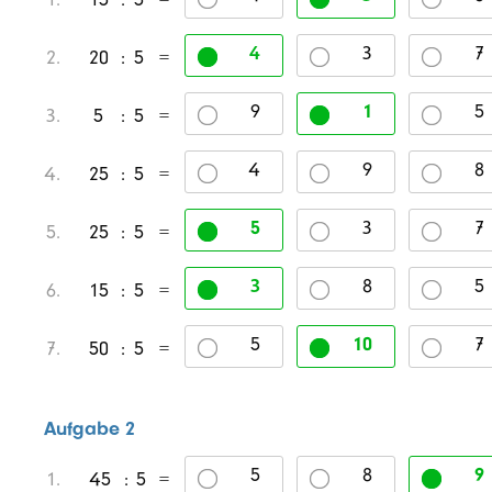
1.
15
:
5
=
4
3
7
2.
20
:
5
=
9
1
5
3.
5
:
5
=
4
9
8
4.
25
:
5
=
5
3
7
5.
25
:
5
=
3
8
5
6.
15
:
5
=
5
10
7
7.
50
:
5
=
Aufgabe 2
5
8
9
1.
45
:
5
=