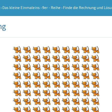
›
Das kleine Einmaleins
›
9er - Reihe
›
Finde die Rechnung und Lös
ng