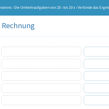
maleins
›
Die Umkehraufgaben von 20
›
bis 10 x
›
Verbinde das Erge
r Rechnung