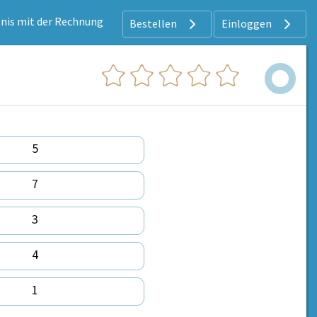
bnis mit der Rechnung
Bestellen
Einloggen
5
7
3
4
1