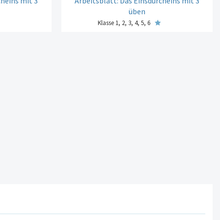
cheins mit 3
Arbeitsblatt: Das Einsdurcheins mit 3
üben
Klasse 1, 2, 3, 4, 5, 6