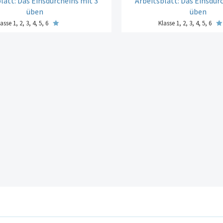
latt: Das Einsdurcheins mit 3
Arbeitsblatt: Das Einsdur
üben
üben
asse 1, 2, 3, 4, 5, 6
Klasse 1, 2, 3, 4, 5, 6